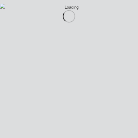
No:110/4A D Blok – Ergene / Tekirdağ
Mobile :+90 533 709 61 32
E-Mail : info@kempasan.com
Web sitemizde çerezleri (“Cookie”) kullanmaktayız. Eğer sitemizi
kullanıyorsanız çerez kullanımına izin vermiş olursunuz. Arzu ederseniz
tarayıcınız vasıtasıyla çerezleri devre dışı bırakabilirsiniz.
Tümünü Kabul Et
Tümünü Reddet
Cookie and Privacy Settings
How we use cookies